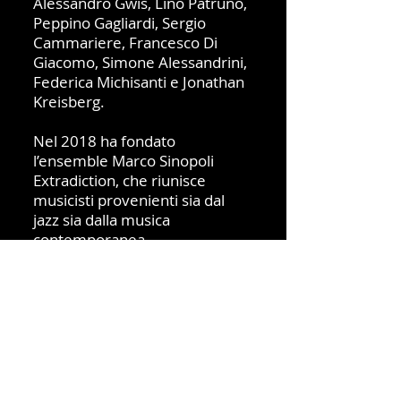
Alessandro Gwis, Lino Patruno,
Peppino Gagliardi, Sergio
Cammariere, Francesco Di
Giacomo, Simone Alessandrini,
Federica Michisanti e Jonathan
Kreisberg.
Nel 2018 ha fondato
l’ensemble Marco Sinopoli
Extradiction, che riunisce
musicisti provenienti sia dal
jazz sia dalla musica
contemporanea.
Con questo gruppo ha
pubblicato Chromatic
Landscape (Parco della Musica
Records, 2021), vincitore del
Global Music Award nel 2022,
e sta attualmente lavorando al
nuovo album Extradiction
Plays Ravel (in uscita nel 2026),